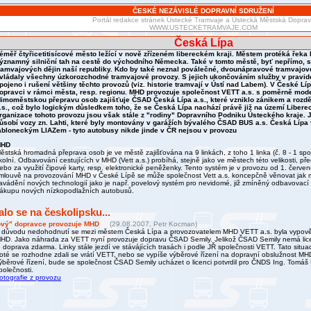
ČESKÉ NEZÁVISLÉ DOPRAVNÍ SDRUŽENÍ
Portál redakce stránek Ústecké Tramvaje a Ústecká Městská Dopra
WWW.USTECKETRAMVAJE.COM
Česká Lípa
éměř čtyřicetitisícové město ležící v nově zřízeném libereckém kraji. Městem protéká řeka 
ýznamný silniční tah na cestě do východního Německa. Také v tomto městě, byť nepřímo, 
ramvajových dějin naší republiky. Kdo by také neznal poválečné, dvounápravové tramvajov
vládaly všechny úzkorozchodné tramvajové provozy. S jejich ukončováním služby v pravid
pojeno i rušení většiny těchto provozů (viz. historie tramvají v Ústí nad Labem). V České L
opravci v rámci města, resp. regionu. MHD provozuje společnost VETT a.s. s poměrně mo
imoměstskou přepravu osob zajišťuje ČSAD Česká Lípa a.s., které vzniklo zánikem a roz
.s., což bylo logickým důsledkem toho, že se Česká Lípa nachází právě již na území Libere
rganizace tohoto provozu jsou však stále z "rodiny" Dopravního Podniku Ústeckého kraje. 
ůsobí vozy zn. Lahti, které byly montovány v garážích bývalého ČSAD BUS a.s. Česká Lípa
abloneckým LIAZem - tyto autobusy nikde jinde v ČR nejsou v provozu
MHD
ěstská hromadná přeprava osob je ve městě zajišťována na 9 linkách, z toho 1 linka (č. 8 - 1 spoj
kolní. Odbavování cestujících v MHD (Vett a.s.) probíhá, stejně jako ve městech této velikosti, př
ebo za využití čipové karty, resp. elektronické peněženky. Tento systém je v provozu od 1. červ
mlouvě na provozování MHD v České Lípě se může společnost Vett a.s. koncepčně věnovat jak m
avádění nových technologií jako je např. povelový systém pro nevidomé, již zmíněný odbavovací
ákupu nových nízkopodlažních autobusů.
alo se na českolipsku...
vý" dopravce provozuje MHD
(29.08.2007, Petr Kocman)
 důvodu nedohodnutí se mezi městem Česká Lípa a provozovatelem MHD VETT a.s. byla vypov
HD. Jako náhrada za VETT nyní provozuje dopravu ČSAD Semily. Jelikož ČSAD Semily nemá licen
e doprava zdarma. Linky stále jezdí ve stávájících trasách i podle JŘ společnosti VETT. Tato situa
oté se rozhodne zdali se vrátí VETT, nebo se vypíše výběrové řízení na dopravní obslužnost MH
ýběrové řízení, bude se společnost ČSAD Semily ucházet o licenci potvrdil pro ČNDS Ing. Tomáš 
polečnosti.
otografie z provozu