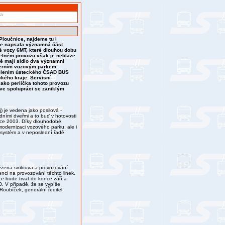
va
Ploučnice, najdeme tu i
se napsala významná část
é vozy 6MT, které dlouhou dobu
elném provozu však je neblaze
ípě mají sídlo dva významní
derním vozovým parkem.
dělením ústeckého ČSAD BUS
ckého kraje. Servisní
Jako perlička tohoto provozu
 ve spolupráci se zaniklým
) je vedena jako posilová -
edními dveřmi a to buď v hotovosti
ence 2003. Díky dlouhodobé
odernizaci vozového parku, ale i
 systém a v neposlední řadě
ězena smlouva a provozování
ci na provozování těchto linek,
ce bude trvat do konce září a
D. V případě, že se vypíše
Roubíček, generální ředitel