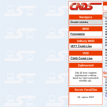
Navigace
T
v
Úvodní stránka
t
o
MHD
s
d
Fotogalerie
M
a
o
Odkazy MHD
p
j
VETT Česká Lípa
M
VHD
š
n
ČSAD Česká Lípa
s
z
Zajímavosti
n
St
Zde již brzo najdete
zajímavosti z města,
"No
které by Vám rozhodně
Z
neměly ujít..
M
j
p
Servis čtenářům
v
s
F
29. srpna 2007