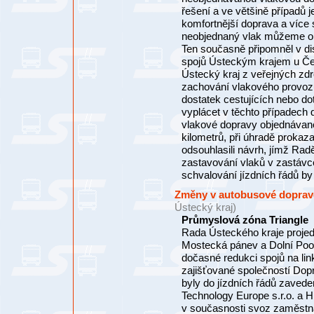
řešení a ve většině případů j
komfortnější doprava a více 
neobjednaný vlak můžeme obj
Ten současně připomněl v dis
spojů Ústeckým krajem u Čes
Ústecký kraj z veřejných zd
zachování vlakového provozu
dostatek cestujících nebo 
vyplácet v těchto případech d
vlakové dopravy objednávan
kilometrů, při úhradě prokaza
odsouhlasili návrh, jímž Rad
zastavování vlaků v zastáv
schvalování jízdních řádů by
Změny v autobusové dopravě 
Ústecký kraj)
Průmyslová zóna Triangle
Rada Ústeckého kraje projed
Mostecká pánev a Dolní Poohř
dočasné redukci spojů na l
zajišťované společností Dopr
byly do jízdních řádů zaved
Technology Europe s.r.o. a Hi
v současnosti svoz zaměstnan