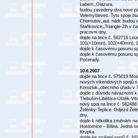
Labem,,Glazura.
budou zavedeny dva nové pár
Velemyšleves. Tyto spoje bu
Chomutov,,aut. nádr. budou 
Staňkovice,,Triangle-Jih v 
pracovní dny.
dojde na lince č. 562716 Lo
101(+10min), 102(+40min), 1
dojde k časovému posunu spo
dojde k časovému posunu spo
Počerady.
10.6.2007
dojde na lince č. 575019 Mo
nových víkendových spojů s 
Korozluk,,obecního úřadu v 7
dojde z důvodu návaznosti k
Třebušín-Liběšice-Úštěk-Vědl
nový spoj na lince č. 58248
Želénky-Teplice. Odjezd Želé
dny.
dojde k několika změnám na 
Hostomice – Bílina. Jedná s
Krupka.
dojde ke zrušení spojů č. 10