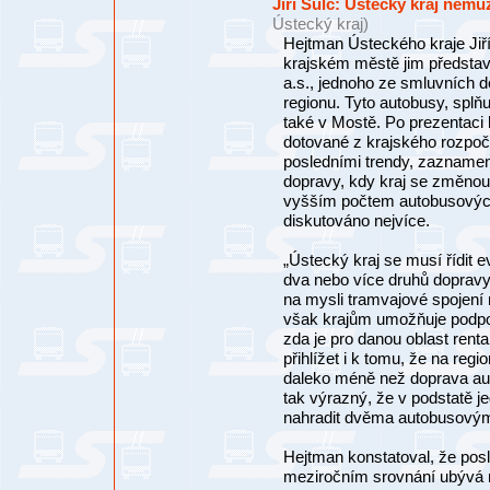
Jiří Šulc: Ústecký kraj ne
Ústecký kraj)
Hejtman Ústeckého kraje Jiří
krajském městě jim předsta
a.s., jednoho ze smluvních d
regionu. Tyto autobusy, splň
také v Mostě. Po prezentaci 
dotované z krajského rozpočt
posledními trendy, zazname
dopravy, kdy kraj se změnou 
vyšším počtem autobusových 
diskutováno nejvíce.
„Ústecký kraj se musí řídi
dva nebo více druhů doprav
na mysli tramvajové spojení 
však krajům umožňuje podpo
zda je pro danou oblast ren
přihlížet i k tomu, že na reg
daleko méně než doprava auto
tak výrazný, že v podstatě j
nahradit dvěma autobusovými 
Hejtman konstatoval, že posl
meziročním srovnání ubývá 