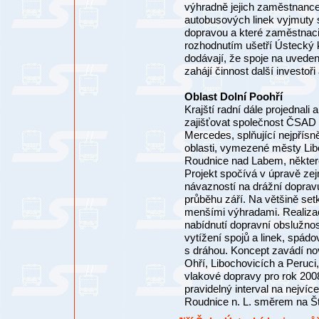
výhradně jejich zaměstnance
autobusových linek vyjmuty s
dopravou a které zaměstnaci,
rozhodnutím ušetří Ústecký k
dodávají, že spoje na uveden
zahájí činnost další investo
Oblast Dolní Poohří
Krajští radní dále projednali
zajišťovat společnost ČSAD S
Mercedes, splňující nejpřísně
oblasti, vymezené městy Lib
Roudnice nad Labem, některé 
Projekt spočívá v úpravě zej
návazností na drážní doprav
průběhu září. Na většině se
menšími výhradami. Realizac
nabídnutí dopravní obslužno
vytížení spojů a linek, sp
s dráhou. Koncept zavádí no
Ohří, Libochovicích a Peruc
vlakové dopravy pro rok 2008
pravidelný interval na nejví
Roudnice n. L. směrem na Št