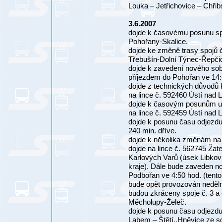
Louka – Jetřichovice – Chři
3.6.2007
dojde k časovému posunu spo
Pohořany-Skalice.
dojde ke změně trasy spojů č
Třebušín-Dolní Týnec-Řepčic
dojde k zavedení nového sobo
příjezdem do Pohořan ve 14:4
dojde z technických důvodů 
na lince č. 592460 Ústí na
dojde k časovým posunům u 
na lince č. 592459 Ústí nad
dojde k posunu času odjezdu
240 min. dříve.
dojde k několika změnám na
dojde na lince č. 562745 Ža
Karlových Varů (úsek Libkov
kraje). Dále bude zaveden no
Podbořan ve 4:50 hod. (tento
bude opět provozován neděln
budou zkráceny spoje č. 3 a
Měcholupy-Želeč.
dojde k posunu času odjezdu
Labem – Štětí,,Hněvice ze s