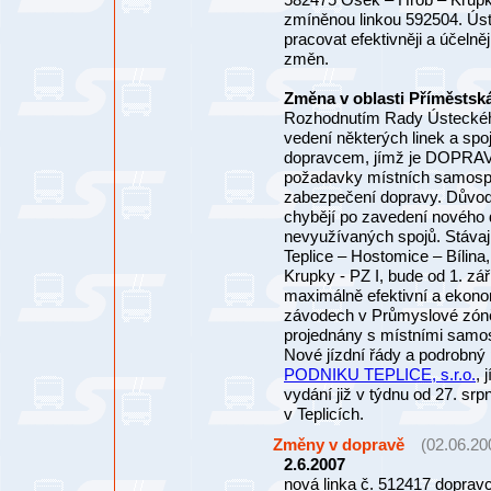
zmíněnou linkou 592504. Úste
pracovat efektivněji a účelněj
změn.
Změna v oblasti Příměstsk
Rozhodnutím Rady Ústeckého 
vedení některých linek a spo
dopravcem, jímž je DOPRAVN
požadavky místních samospr
zabezpečení dopravy. Důvode
chybějí po zavedení nového 
nevyužívaných spojů. Stávají
Teplice – Hostomice – Bílina
Krupky - PZ I, bude od 1. zá
maximálně efektivní a ekono
závodech v Průmyslové zóně 
projednány s místními samos
Nové jízdní řády a podrobn
PODNIKU TEPLICE, s.r.o.
, 
vydání již v týdnu od 27. sr
v Teplicích.
Změny v dopravě
(02.06.20
2.6.2007
nová linka č. 512417 doprav