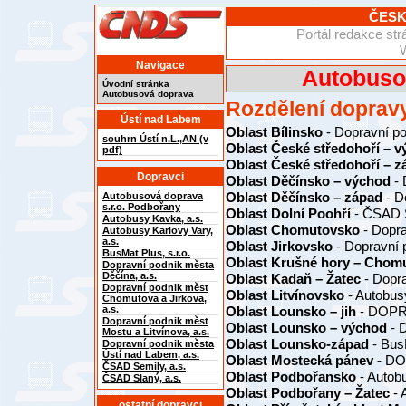
ČESK
Portál redakce s
Navigace
Autobuso
Úvodní stránka
Autobusová doprava
Rozdělení dopravy
Ústí nad Labem
Oblast Bílinsko
- Dopravní po
souhrn Ústí n.L.,AN (v
Oblast České středohoří – 
pdf)
Oblast České středohoří – z
Dopravci
Oblast Děčínsko – východ
- 
Oblast Děčínsko – západ
- D
Autobusová doprava
s.r.o. Podbořany
Oblast Dolní Poohří
- ČSAD S
Autobusy Kavka, a.s.
Oblast Chomutovsko
- Dopra
Autobusy Karlovy Vary,
a.s.
Oblast Jirkovsko
- Dopravní 
BusMat Plus, s.r.o.
Oblast Krušné hory – Chom
Dopravní podnik města
Děčína, a.s.
Oblast Kadaň – Žatec
- Dopra
Dopravní podnik měst
Oblast Litvínovsko
- Autobus
Chomutova a Jirkova,
a.s.
Oblast Lounsko – jih
- DOPRA
Dopravní podnik měst
Oblast Lounsko – východ
- 
Mostu a Litvínova, a.s.
Oblast Lounsko-západ
- BusM
Dopravní podnik města
Ústí nad Labem, a.s.
Oblast Mostecká pánev
- DO
ČSAD Semily, a.s.
Oblast Podbořansko
- Autob
ČSAD Slaný, a.s.
Oblast Podbořany – Žatec
- 
ostatní dopravci