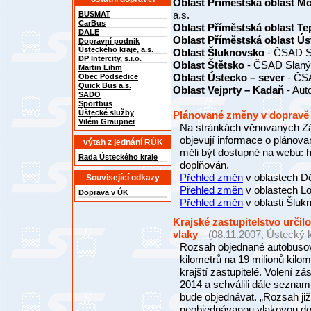
Oblast Příměstská oblast Mo
a.s.
BUSMAT
CarBus
Oblast Příměstská oblast Te
DALE
Oblast Příměstská oblast Ú
Dopravní podnik
Ústeckého kraje, a.s.
Oblast Šluknovsko
- ČSAD Se
DP Intercity, s.r.o.
Oblast Štětsko
- ČSAD Slaný,
Martin Lihm
Oblast Ústecko – sever
- ČS
Obec Podsedice
Quick Bus a.s.
Oblast Vejprty – Kadaň
- Aut
SADO
Sportbus
Úštecké služby
Plánované změny v dopravě
Vilém Graupner
Na stránkách věnovaných Zák
objevují informace o plánova
výtah z jednání RÚK
měli být dostupné na webu: h
Rada Ústeckého kraje
doplňován.
Přehled změn
v oblastech D
Související odkazy
Přehled změn
v oblastech L
Doprava v ÚK
Přehled změn
v oblasti Šluk
Krajské zastupitelstvo určil
vlaky
(08.11.2007, Ústecký k
Rozsah objednané autobusov
kilometrů na 19 milionů kilo
krajští zastupitelé. Volení z
2014 a schválili dále sezna
bude objednávat. „Rozsah ji
neobjednávanou vlakovou dopr