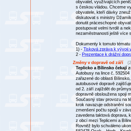
obyvatel, využívajících pe
s českou vládou. Chceme vypl
obyvatele, kteří dávky zneuží
diskutovat s ministry Džamil
donutit práceschopné obyvat
postupovat velmi tvrdě a n
nezaměstnanosti ještě více sn
Dokumenty k tomuto tématu 
1) -
Tisková zpráva k vývoji 
2 -
Prezentace k drážní dopr
Změny v dopravě od září
(
Teplicko a Bílinsko čekají
Autobusy na lince č. 592504
zařazené do oblasti Bílinsko
autobusové dopravě zajišťu
od 2. září zajíždět do průmy
dopravně obsloužena spoji m
Současný stav provozu na této
krok navazuje odstranění so
zmenšení počtu spojů v závaz
zavedena taktová doprava, k
z obcí mezi Teplicemi a Bíli
Rovněž bylo schváleno ukonč
582475 Osek – Hrob – Krupka