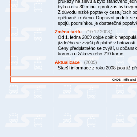
průkazy na slevu a bylo stanoveno jedn
byla o cca 30 minut oproti zastávkový
Z důvodu nízké poptávky cestujících po t
opětovně zrušeno. Dopravní podnik se
spojů, podmínkou je dostatečná poptávk
Změna tarifu
(10.12.2008,)
Od 1. ledna 2009 dojde opět k nepopulá
jízdného se zvýší při platbě v hotovosti 
Ceny předplatného se zvýší, u občansk
korun a u žákovského 210 korun.
Aktualizace
(2009)
Starší informace z roku 2008 jsou již p
ČNDS - Městská 