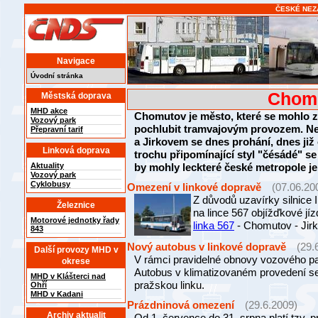
ČESKÉ NEZ
Navigace
Úvodní stránka
Chomu
Městská doprava
MHD akce
Chomutov je město, které se mohlo z
Vozový park
pochlubit tramvajovým provozem. N
Přepravní tarif
a Jirkovem se dnes prohání, dnes již
Linková doprava
trochu připomínající styl "čésádé" se
Aktuality
by mohly leckteré české metropole jen
Vozový park
Cyklobusy
Omezení v linkové dopravě
(07.06.20
Z důvodů uzavírky silnice 
Železnice
na lince 567 objížďkové jíz
Motorové jednotky řady
linka 567
- Chomutov - Jirk
843
Nový autobus v linkové dopravě
(29.
Další provozy MHD v
V rámci pravidelné obnovy vozového pa
okrese
Autobus v klimatizovaném provedení s
MHD v Klášterci nad
pražskou linku.
Ohří
MHD v Kadani
Prázdninová omezení
(29.6.2009)
Archiv aktualit
Od 1. července do 31. srpna platí tzv. 