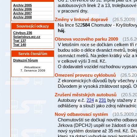
autobusových linek 2 a 13, trolejbusov
Archiv 2005
Archiv 2006
v pracovní dny.
Archiv 2007
Archiv 2008
Změny v linkové dopravě
(26.5.2009)
Na lince 522
584
Chomutov - Kryštofovy 
Související odkazy
háj
.
Citybus 236
Solarisbus.wz.cz
Obnova vozového parku 2009
(15.6.
Trať 137
V letošním roce se dočkám celkem tří 
Trať 140
budou sólo o délce dvanáct metrů, trol
Servis čtenářům
osmnáct metrů. Na jeden krátký vůz a k
Diskuzní fórum
v celkové výši 3 mil. Kč.
O dodavateli vozidel rozhodnou vypsan
Aktualizace:
7. července 2009
Omezení provozu cyklobusů
(26.5.20
Z ekonomických důvodů byly všechny c
Důvodem je vysoká ztrátovost spojů. O 
Zrušení městských autobusů
(20.5.2
Autobusy e.č.
224
a
231
byly staženy z
odhlášeny a slouží jako zdroj náhradních
Nový odbavovací systém
(10.5.2009,
Chomutovští se dočkají nového odbav
Jirkova (DPCHJ) uspěl se žádostí o d
nový systém dostane až 35 mil. Kč. Dr
který za dotaci vybuduje nový terminál 