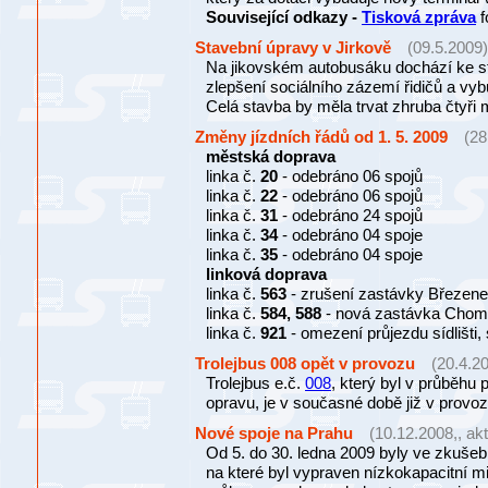
Související odkazy -
Tisková zpráva
f
Stavební úpravy v Jirkově
(09.5.2009)
Na jikovském autobusáku dochází ke s
zlepšení sociálního zázemí řidičů a vyb
Celá stavba by měla trvat zhruba čtyři 
Změny jízdních řádů od 1. 5. 2009
(28
městská doprava
linka č.
20
- odebráno 06 spojů
linka č.
22
- odebráno 06 spojů
linka č.
31
- odebráno 24 spojů
linka č.
34
- odebráno 04 spoje
linka č.
35
- odebráno 04 spoje
linková doprava
linka č.
563
- zrušení zastávky Březenec
linka č.
584, 588
- nová zastávka Chom
linka č.
921
- omezení průjezdu sídlišti, 
Trolejbus 008 opět v provozu
(20.4.20
Trolejbus e.č.
008
, který byl v průběhu
opravu, je v současné době již v provoz
Nové spoje na Prahu
(10.12.2008,, akt
Od 5. do 30. ledna 2009 byly ve zkuše
na které byl vypraven nízkokapacitní min