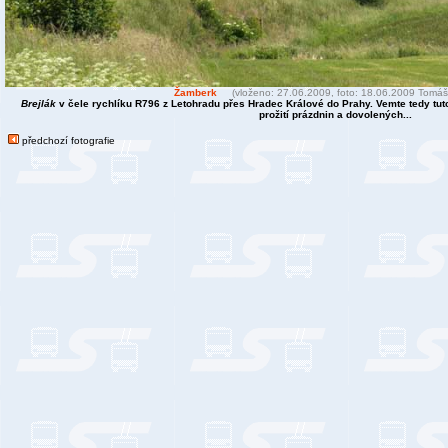
Žamberk
(vloženo: 27.06.2009, foto: 18.06.2009 Tomáš
Brejlák
v čele rychlíku R796 z Letohradu přes Hradec Králové do Prahy. Vemte tedy tuto
prožití prázdnin a dovolených...
předchozí fotografie