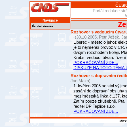
ČESK
Portál redakce s
Navigace
Ze
Úvodní stránka
Rozhovor s vedoucím útvaru
(30.10.2005, Petr Ježek, J
Liberec - město o jehož elekt
je to nejmenší provoz v ČR,
dvojím rozchodem kolejí. Pt
Krebs, vedoucí útvaru řízen
POKRAČOVÁNÍ ZDE...
DISKUZE NA TOTO TÉMA Z
Rozhovor s dopravním ředite
Jan Maxa)
1. květen 2005 se stal výji
zasáhl do dopravní obsluhy 
meziměstská linka č.137, kt
Zatím pouze zkušebně. Ptal 
ředitel DP Teplice s.r.o.
POKRAČOVÁNÍ ZDE...
::Úvo