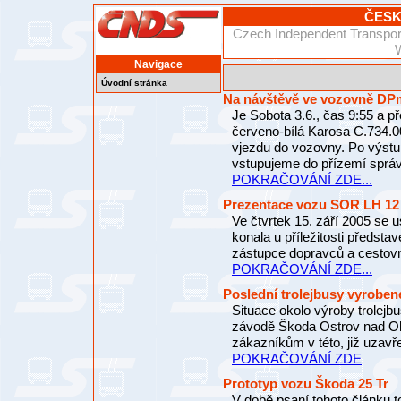
ČESK
Czech Independent Transport
Navigace
Úvodní stránka
Na návštěvě ve vozovně DP
Je Sobota 3.6., čas 9:55 a p
červeno-bílá Karosa C.734.00
vjezdu do vozovny. Po výstu
vstupujeme do přízemí správ
POKRAČOVÁNÍ ZDE...
Prezentace vozu SOR LH 12
Ve čtvrtek 15. září 2005 se 
konala u příležitosti předst
zástupce dopravců a cestovn
POKRAČOVÁNÍ ZDE...
Poslední trolejbusy vyroben
Situace okolo výroby trolejbu
závodě Škoda Ostrov nad Oh
zákazníkům v této, již uzavř
POKRAČOVÁNÍ ZDE
Prototyp vozu Škoda 25 Tr
V době psaní tohoto článku to